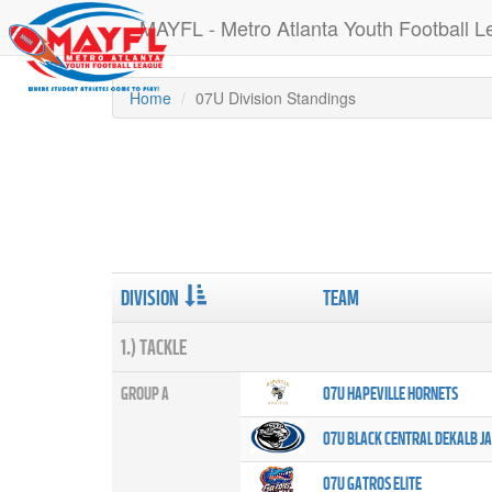
MAYFL - Metro Atlanta Youth Football 
Home
07U Division Standings
DIVISION
TEAM
1.) TACKLE
GROUP A
07U HAPEVILLE HORNETS
07U BLACK CENTRAL DEKALB J
07U GATROS ELITE