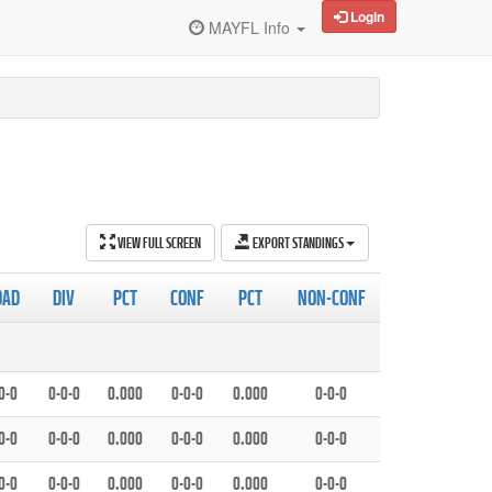
Login
MAYFL Info
VIEW FULL SCREEN
EXPORT STANDINGS
OAD
DIV
PCT
CONF
PCT
NON-CONF
0-0
0-0-0
0.000
0-0-0
0.000
0-0-0
0-0
0-0-0
0.000
0-0-0
0.000
0-0-0
0-0
0-0-0
0.000
0-0-0
0.000
0-0-0