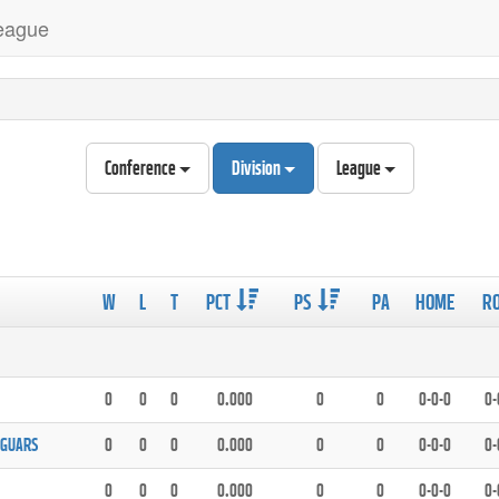
League
Conference
Division
League
W
L
T
PCT
PS
PA
HOME
R
0
0
0
0.000
0
0
0-0-0
0-
AGUARS
0
0
0
0.000
0
0
0-0-0
0-
0
0
0
0.000
0
0
0-0-0
0-