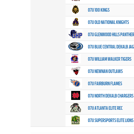
07U 100 KINGS
07U OLD NATIONAL KNIGHTS
07U GLENWOOD HILLS PANTHE
07U BLUE CENTRAL DEKALB JA
07U WILLIAM WALKER TIGERS
07U NEWNAN OUTLAWS
07U FAIRBURN FLAMES
07U NORTH DEKALB CHARGERS
07U ATLANTA ELITE REC
07U SUPERSPORTS ELITE LIONS